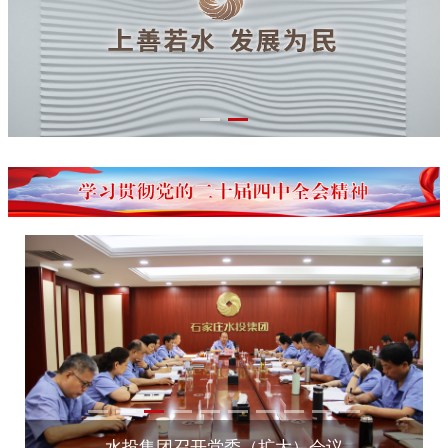
水投集团召开党委（扩大）会议